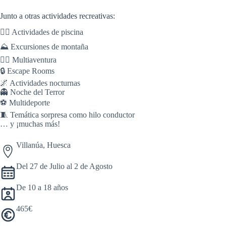
Junto a otras actividades recreativas:
🏊‍♀️ Actividades de piscina
⛰️ Excursiones de montaña
🧗‍♀️ Multiaventura
🔒 Escape Rooms
🌌 Actividades nocturnas
👻 Noche del Terror
⚽ Multideporte
🧵 Temática sorpresa como hilo conductor
… y ¡muchas más!
Villanúa, Huesca
Del 27 de Julio al 2 de Agosto
De 10 a 18 años
465€